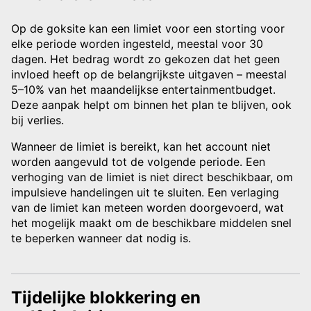
Op de goksite kan een limiet voor een storting voor
elke periode worden ingesteld, meestal voor 30
dagen. Het bedrag wordt zo gekozen dat het geen
invloed heeft op de belangrijkste uitgaven – meestal
5–10% van het maandelijkse entertainmentbudget.
Deze aanpak helpt om binnen het plan te blijven, ook
bij verlies.
Wanneer de limiet is bereikt, kan het account niet
worden aangevuld tot de volgende periode. Een
verhoging van de limiet is niet direct beschikbaar, om
impulsieve handelingen uit te sluiten. Een verlaging
van de limiet kan meteen worden doorgevoerd, wat
het mogelijk maakt om de beschikbare middelen snel
te beperken wanneer dat nodig is.
Tijdelijke blokkering en