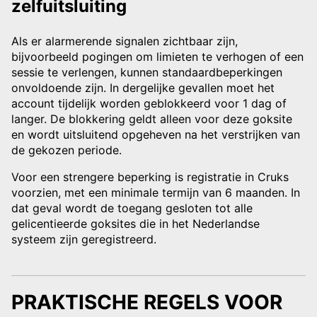
zelfuitsluiting
Als er alarmerende signalen zichtbaar zijn,
bijvoorbeeld pogingen om limieten te verhogen of een
sessie te verlengen, kunnen standaardbeperkingen
onvoldoende zijn. In dergelijke gevallen moet het
account tijdelijk worden geblokkeerd voor 1 dag of
langer. De blokkering geldt alleen voor deze goksite
en wordt uitsluitend opgeheven na het verstrijken van
de gekozen periode.
Voor een strengere beperking is registratie in Cruks
voorzien, met een minimale termijn van 6 maanden. In
dat geval wordt de toegang gesloten tot alle
gelicentieerde goksites die in het Nederlandse
systeem zijn geregistreerd.
PRAKTISCHE REGELS VOOR