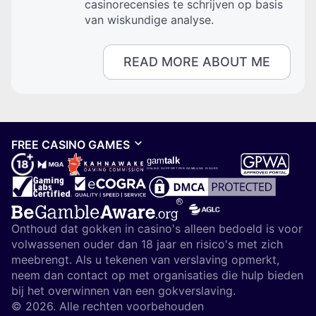
casinorecensies te schrijven op basis
van wiskundige analyse.
READ MORE ABOUT ME
FREE CASINO GAMES
Onthoud dat gokken in casino's alleen bedoeld is voor
volwassenen ouder dan 18 jaar en risico's met zich
meebrengt. Als u tekenen van verslaving opmerkt,
neem dan contact op met organisaties die hulp bieden
bij het overwinnen van een gokverslaving.
© 2026. Alle rechten voorbehouden