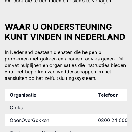
om controle te behouden en risico’s te verlagen.
WAAR U ONDERSTEUNING
KUNT VINDEN IN NEDERLAND
In Nederland bestaan diensten die helpen bij
problemen met gokken en anoniem advies geven. Dit
omvat hulplijnen en organisaties die instructies bieden
voor het beperken van weddenschappen en het
aansluiten op het zelfuitsluitingssysteem.
Organisatie
Telefoon
Cruks
—
OpenOverGokken
0800 24 000 