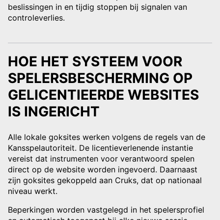
beslissingen in en tijdig stoppen bij signalen van
controleverlies.
HOE HET SYSTEEM VOOR
SPELERSBESCHERMING OP
GELICENTIEERDE WEBSITES
IS INGERICHT
Alle lokale goksites werken volgens de regels van de
Kansspelautoriteit. De licentieverlenende instantie
vereist dat instrumenten voor verantwoord spelen
direct op de website worden ingevoerd. Daarnaast
zijn goksites gekoppeld aan Cruks, dat op nationaal
niveau werkt.
Beperkingen worden vastgelegd in het spelersprofiel