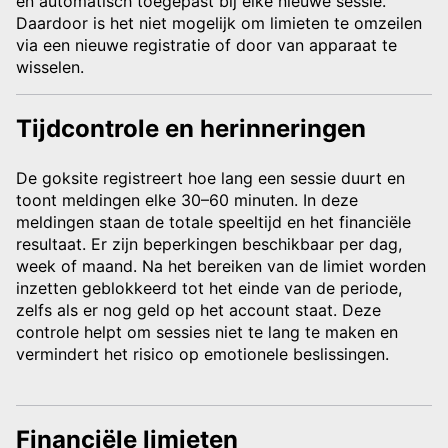
en automatisch toegepast bij elke nieuwe sessie.
Daardoor is het niet mogelijk om limieten te omzeilen
via een nieuwe registratie of door van apparaat te
wisselen.
Tijdcontrole en herinneringen
De goksite registreert hoe lang een sessie duurt en
toont meldingen elke 30–60 minuten. In deze
meldingen staan de totale speeltijd en het financiële
resultaat. Er zijn beperkingen beschikbaar per dag,
week of maand. Na het bereiken van de limiet worden
inzetten geblokkeerd tot het einde van de periode,
zelfs als er nog geld op het account staat. Deze
controle helpt om sessies niet te lang te maken en
vermindert het risico op emotionele beslissingen.
Financiële limieten