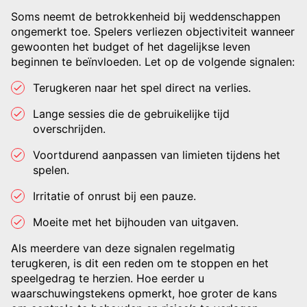
Soms neemt de betrokkenheid bij weddenschappen
ongemerkt toe. Spelers verliezen objectiviteit wanneer
gewoonten het budget of het dagelijkse leven
beginnen te beïnvloeden. Let op de volgende signalen:
Terugkeren naar het spel direct na verlies.
Lange sessies die de gebruikelijke tijd
overschrijden.
Voortdurend aanpassen van limieten tijdens het
spelen.
Irritatie of onrust bij een pauze.
Moeite met het bijhouden van uitgaven.
Als meerdere van deze signalen regelmatig
terugkeren, is dit een reden om te stoppen en het
speelgedrag te herzien. Hoe eerder u
waarschuwingstekens opmerkt, hoe groter de kans